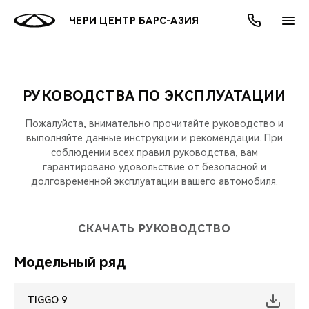
ЧЕРИ ЦЕНТР БАРС-АЗИЯ
РУКОВОДСТВА ПО ЭКСПЛУАТАЦИИ
ОНЛАЙН СЕРВИСЫ
ПОКУПАТЕЛЯМ
ВЛАДЕЛЬЦАМ
О КОМПАНИИ
МИР CHERY
МОДЕЛИ
АКЦИИ
Пожалуйста, внимательно прочитайте руководство и
ВЫБОР И ПОКУПКА
СЕРВИС
АКСЕССУАРЫ
ВЫГОДЫ И АКЦИИ
ВЫБОР И ПОКУПКА
О НАС
выполняйте данные инструкции и рекомендации. При
ВСЕ МОДЕЛИ
соблюдении всех правил руководства, вам
гарантировано удовольствие от безопасной и
КРЕДИТ И СТРАХОВАНИЕ
ЗАПЧАСТИ И АКСЕССУАРЫ
О БРЕНДЕ
КРЕДИТ
МЫ В СОЦСЕТЯХ
КРОССОВЕРЫ
долговременной эксплуатации вашего автомобиля.
ПОДДЕРЖКА
CHERY В СОЦСЕТЯХ
СЕДАНЫ
СКАЧАТЬ РУКОВОДСТВО
CHERY CONNECT
ЛЮДИ CHERY
Модельный ряд
НОВИНКИ
БЛАГОТВОРИТЕЛЬНОСТЬ
TIGGO 9