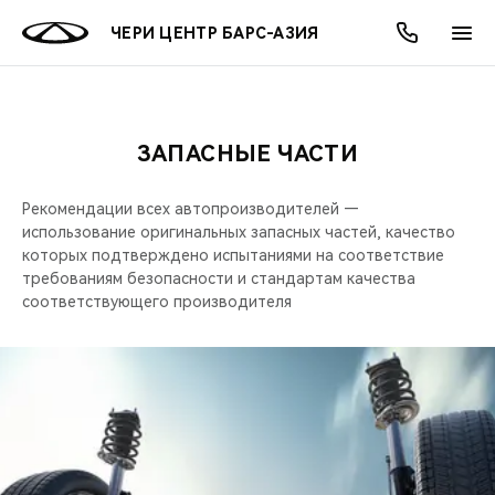
ЧЕРИ ЦЕНТР БАРС-АЗИЯ
ЗАПАСНЫЕ ЧАСТИ
ОНЛАЙН СЕРВИСЫ
ПОКУПАТЕЛЯМ
ВЛАДЕЛЬЦАМ
О КОМПАНИИ
МИР CHERY
МОДЕЛИ
АКЦИИ
Рекомендации всех автопроизводителей —
ВЫБОР И ПОКУПКА
СЕРВИС
АКСЕССУАРЫ
ВЫГОДЫ И АКЦИИ
ВЫБОР И ПОКУПКА
О НАС
ВСЕ МОДЕЛИ
использование оригинальных запасных частей, качество
которых подтверждено испытаниями на соответствие
КРЕДИТ И СТРАХОВАНИЕ
ЗАПЧАСТИ И АКСЕССУАРЫ
О БРЕНДЕ
КРЕДИТ
МЫ В СОЦСЕТЯХ
требованиям безопасности и стандартам качества
КРОССОВЕРЫ
соответствующего производителя
ПОДДЕРЖКА
CHERY В СОЦСЕТЯХ
СЕДАНЫ
CHERY CONNECT
ЛЮДИ CHERY
НОВИНКИ
БЛАГОТВОРИТЕЛЬНОСТЬ