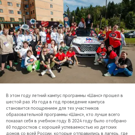
CHERY REMOTE
CHERY И СПОРТ
НАШИ МЕРОПРИЯТИЯ
ВИДЕООБЗОРЫ
CHERY ДЛЯ ДЕТЕЙ
В этом году летний кампус программы «Шанс» прошел в
шестой раз. Из года в год проведение кампуса
становится поощрением для тех участников
образовательной программы «Шанс», кто лучше всего
показал себя в учебном году. В 2024 году было отобрано
60 подростков с хорошей успеваемостью из детских
домов со всей России, которые отправились в лагерь, где