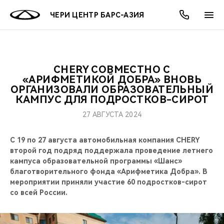
ЧЕРИ ЦЕНТР БАРС-АЗИЯ
CHERY СОВМЕСТНО С
ОНЛАЙН СЕРВИСЫ
ПОКУПАТЕЛЯМ
ВЛАДЕЛЬЦАМ
О КОМПАНИИ
МИР CHERY
МОДЕЛИ
АКЦИИ
«АРИФМЕТИКОЙ ДОБРА» ВНОВЬ
ОРГАНИЗОВАЛИ ОБРАЗОВАТЕЛЬНЫЙ
КАМПУС ДЛЯ ПОДРОСТКОВ-СИРОТ
ВЫБОР И ПОКУПКА
СЕРВИС
АКСЕССУАРЫ
ВЫГОДЫ И АКЦИИ
ВЫБОР И ПОКУПКА
О НАС
ВСЕ МОДЕЛИ
27 АВГУСТА 2024
КРЕДИТ И СТРАХОВАНИЕ
ЗАПЧАСТИ И АКСЕССУАРЫ
О БРЕНДЕ
КРЕДИТ
МЫ В СОЦСЕТЯХ
КРОССОВЕРЫ
С 19 по 27 августа автомобильная компания CHERY
ПОДДЕРЖКА
CHERY В СОЦСЕТЯХ
второй год подряд поддержала проведение летнего
кампуса образовательной программы «Шанс»
СЕДАНЫ
благотворительного фонда «Арифметика Добра». В
CHERY CONNECT
ЛЮДИ CHERY
мероприятии приняли участие 60 подростков-сирот
НОВИНКИ
со всей России.
БЛАГОТВОРИТЕЛЬНОСТЬ