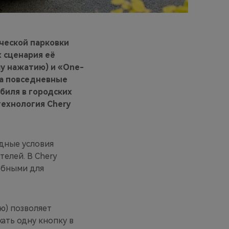
ческой парковки
х сценария её
му нажатию) и «One-
на повседневные
биля в городских
технология Chery
одные условия
елей. В Chery
обными для
ю) позволяет
ать одну кнопку в