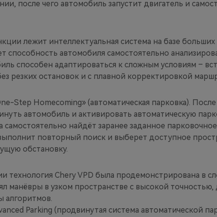
ии, после чего автомобиль запустит двигатель и само
нкции лежит интеллектуальная система на базе больших
ет способность автомобиля самостоятельно анализиро
биль способен адаптироваться к сложным условиям – в
без резких остановок и с плавной корректировкой маршр
ne-Step Homecoming» (автоматическая парковка). После
инуть автомобиль и активировать автоматическую парк
 самостоятельно найдёт заранее заданное парковочное 
 выполнит повторный поиск и выберет доступное прост
кущую обстановку.
ии технология Chery VPD была продемонстрирована в сл
л манёвры в узком пространстве с высокой точностью,
ы алгоритмов.
vanced Parking (продвинутая система автоматической па