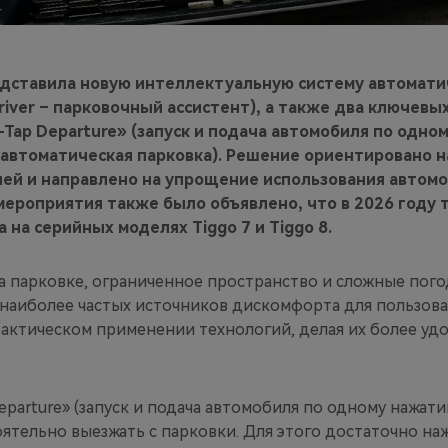
едставила новую интеллектуальную систему автомати
Driver – парковочный ассистент), а также два ключевы
Tap Departure» (запуск и подача автомобиля по одно
(автоматическая парковка). Решение ориентировано 
ей и направлено на упрощение использования автомо
 мероприятия также было объявлено, что в 2026 году 
 на серийных моделях Tiggo 7 и Tiggo 8.
а парковке, ограниченное пространство и сложные пог
наиболее частых источников дискомфорта для пользоват
рактическом применении технологий, делая их более уд
parture» (запуск и подача автомобиля по одному нажати
тельно выезжать с парковки. Для этого достаточно наж