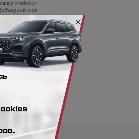
dancy prediction
n (объединённое
стойчивую работу
 сенсоров.
ов движения,
зникновении
лируемыми, а в
ь.
ологий к решениям,
иентиром компания
е взаимодействие