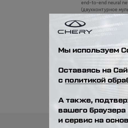
end-to-end neural ne
(двухконтурное муль
восприятие окружаю
системы даже в усло
Дополнительно сист
автоматически сниж
потенциально опасн
случае отклонений с
Презентация Chery 
ориентированным на
видит развитие инт
пользователя с авт