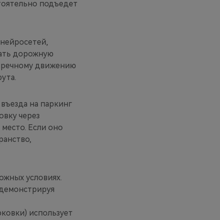
стоятельно подъедет
 нейросетей,
вать дорожную
стречному движению
ута.
 въезда на паркинг
овку через
место. Если оно
ранство,
ожных условиях.
 демонстрируя
рковки) использует